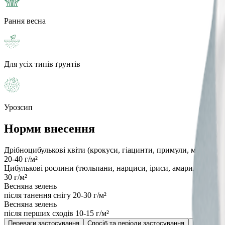
Рання весна
Для усіх типів ґрунтів
Урозсип
Норми внесення
Дрібноцибулькові квіти (крокуси, гіацинти, примули, мускарі, п
20-40 г/м²
Цибулькові рослини (тюльпани, нарциси, іриси, амариліс та інш
30 г/м²
Весняна зелень
після танення снігу 20-30 г/м²
Весняна зелень
після перших сходів 10-15 г/м²
Переваги застосування
Спосіб та періоди застосування
Корисна п