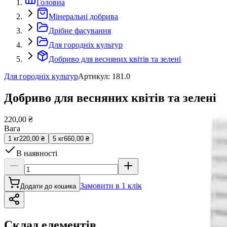
Головна
Мінеральні добрива
Дрібне фасування
Для городніх культур
Добриво для весняних квітів та зелені
Для городніх культур
Артикул
:
181.0
Добриво для весняних квітів та зелені
220,00 ₴
Вага
1 кг
220,00 ₴
5 кг
660,00 ₴
В наявності
Замовити в 1 клік
Додати до кошика
Склад елементів