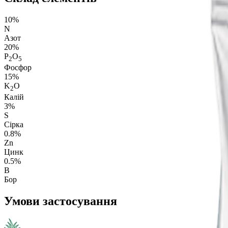
10%
N
Азот
20%
P
O
2
5
Фосфор
15%
K
O
2
Калій
3%
S
Сірка
0.8%
Z
n
Цинк
0.5%
B
Бор
Умови застосування