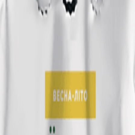
роліски, рябчики, пушкінія, хіонодокса та інші)
і)
ам'ятка