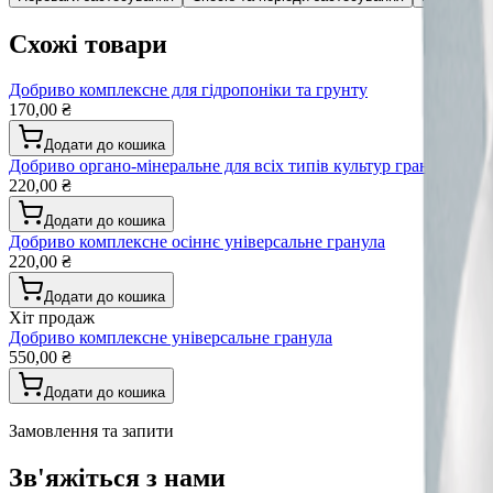
Схожі товари
Добриво комплексне для гідропоніки та грунту
170,00 ₴
Додати до кошика
Добриво органо-мінеральне для всіх типів культур гранула
220,00 ₴
Додати до кошика
Добриво комплексне осіннє універсальне гранула
220,00 ₴
Додати до кошика
Хіт продаж
Добриво комплексне універсальне гранула
550,00 ₴
Додати до кошика
Замовлення та запити
Зв'яжіться з нами