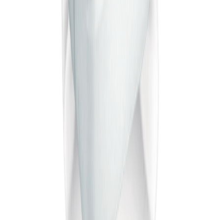
Крок 1 з 4
25
%