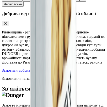
Чернігівська
Добрива від виробника у Рівненській області
Рівненщина - регіон Українського Полісся з дерново-
підзолистими грунтами та достатнім зволоженням, відомий як
головний центр хмелярства в Україні. Картопля, хміль,
цукровий буряк, озима пшениця та ріпак - провідні культури
регіону. Збалансовані мінеральні та органо-мінеральні добрива
DÜNGER підвищують родючість поліських грунтів,
врожайність картоплі, якість хмелю та цукристість буряку.
Доставка до Рівного, Дубна, Острога, Вараша та всіх районів.
Замовити добрива
Замовлення та запити
Зв'яжіться з нами
Замовте мінеральні та органо-мінеральні добрива напряму від