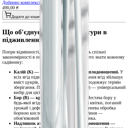
Добриво комплексне для картоплі гранула
490,00 ₴
Додати до кошика
Що об'єднує всі ягідні культури в
підживленні
Попри відмінності, всі ягідні культури мають спільні
закономірності в потребах живлення, які варто знати кожному
садівнику:
Калій (K) — ключовий елемент при плодоношенні.
У
всіх ягід підвищений K під час наливання ягід збільшує
вміст цукрів, зміцнює стінки плодів і подовжує термін
зберігання. Продукт SKU 19 (P23-K30) — універсальний
вибір для цієї фази.
Бор (B) — критичний при цвітінні.
Нестача бору у
будь-якої ягідної культури дає порожні квітки, поганий
урожай і деформовані плоди. Позакоренева обробка
борною кислотою 1 г/10 л під час цвітіння —
обов'язковий прийом для всього ягідника.
Надлишок азоту після початку плодоношення —