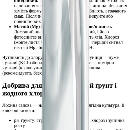
шкідливий.
У всіх ягідних культур надлишок N під час
наливання ягід спрямовує енергію рослини на ріст листя
замість формування плодів. Ягоди дрібніють, втрачають
смак. Після початку цвітіння - різко знижуйте або
повністю виключайте N.
Магній (Mg) і залізо (Fe) — для здоров'я листя.
Листяний апарат ягідних кущів великий, і його
фотосинтез визначає розмір і солодкість ягід. Хлороз
(жовте листя між зеленими жилками) - перший сигнал
нестачі Mg або Fe при підвищеному pH.
Чутливість до хлору різниться: лохина і полуниця — дуже
чутливі (KCl заборонено), смородина і аґрус — помірно
чутливі (краще уникати KCl), малина — чутлива
(рекомендують безхлорні форми).
Добрива для лохини: кислий ґрунт і
жодного хлору
Лохина садова — найвибагливіша до умов ягідна культура. Її
ключові вимоги:
pH ґрунту: строго 4,5-5,5. Вище 5,5 — хлороз і зупинка
росту.