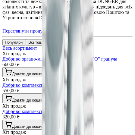
солодкості та лежкості. Гранульовані добрива DUNGER для
ягідних культур - від лохини до смородини - підходять для всіх
фаз: весна, цвітіння, після збору. Доставка Новою Поштою та
Укрпоштою по всій Україні.
Переглянути продукцію
Популярні
Всі товари
Весь асортимент
Хіт продаж
Добриво органо-мінеральне "DÜNGER VIVO" гранула
660,00 ₴
Додати до кошика
Хіт продаж
Добриво комплексне універсальне гранула
550,00 ₴
Додати до кошика
Хіт продаж
Добриво комплексне газонні трави гранула
320,00 ₴
Додати до кошика
Хіт продаж