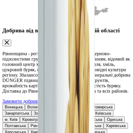
Добрива від виробника у Рівненській області
Рівненщина - регіон Українського Полісся з дерново-
підзолистими грунтами та достатнім зволоженням, відомий як
головний центр хмелярства в Україні. Картопля, хміль,
цукровий буряк, озима пшениця та ріпак - провідні культури
регіону. Збалансовані мінеральні та органо-мінеральні добрива
DÜNGER підвищують родючість поліських грунтів,
врожайність картоплі, якість хмелю та цукристість буряку.
Доставка до Рівного, Дубна, Острога, Вараша та всіх районів.
Замовити добрива
Вінницька
Волинська
Дніпропетровська
Житомирська
Закарпатська
Запорізька
Івано-Франківська
Київська
м. Київ
Кіровоградська
Львівська
Миколаївська
Одеська
Полтавська
Рівненська
Сумська
Тернопільська
Харківська
Херсонська
Хмельницька
Черкаська
Чернівецька