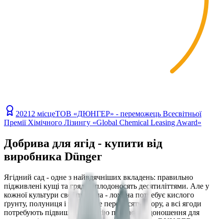
2021
2 місце
ТОВ «ДЮНГЕР» - переможець Всесвітньої
Премії Хімічного Лізингу «Global Chemical Leasing Award»
Добрива для ягід - купити від
виробника Dünger
Ягідний сад - одне з найвдячніших вкладень: правильно
підживлені кущі та грядки плодоносять десятиліттями. Але у
кожної культури свої правила - лохина потребує кислого
ґрунту, полуниця і малина не переносять хлору, а всі ягоди
потребують підвищеного калію під час плодоношення для