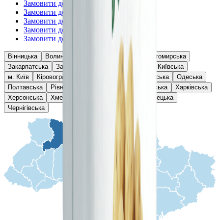
Замовити добрива —
Херсонська
Замовити добрива —
Хмельницька
Замовити добрива —
Черкаська
Замовити добрива —
Чернівецька
Замовити добрива —
Чернігівська
Вінницька
Волинська
Дніпропетровська
Житомирська
Закарпатська
Запорізька
Івано-Франківська
Київська
м. Київ
Кіровоградська
Львівська
Миколаївська
Одеська
Полтавська
Рівненська
Сумська
Тернопільська
Харківська
Херсонська
Хмельницька
Черкаська
Чернівецька
Чернігівська