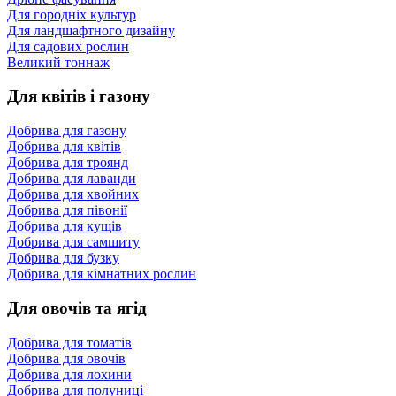
Для городніх культур
Для ландшафтного дизайну
Для садових рослин
Великий тоннаж
Для квітів і газону
Добрива для газону
Добрива для квітів
Добрива для троянд
Добрива для лаванди
Добрива для хвойних
Добрива для півонії
Добрива для кущів
Добрива для самшиту
Добрива для бузку
Добрива для кімнатних рослин
Для овочів та ягід
Добрива для томатів
Добрива для овочів
Добрива для лохини
Добрива для полуниці