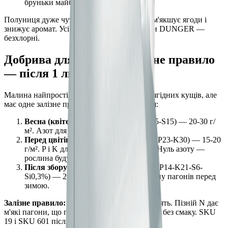
бруньки майбутнього сезону.
Полуниця дуже чутлива до хлору: KCl розм'якшує ягоди і
знижує аромат. Усі рекомендовані продукти DUNGER —
безхлорні.
Добрива для малини: залізне правило
— після 1 липня без азоту
Малина найпростіша у підживленні серед ягідних кущів, але
має одне залізне правило. Три підживлення:
Весна (квітень):
SKU 1 (N12-P15-K15-S15) — 20-30 г/
м². Азот для нових пагонів.
Перед цвітінням (травень):
SKU 19 (P23-K30) — 15-20
г/м². P і K для великих солодких ягід. Нуль азоту —
рослина будує врожай, а не листя.
Після збору (вересень):
SKU 601 (N5-P14-K21-S6-
Si0,3%) — 20-25 г/м². Зміцнює деревину пагонів перед
зимою.
Залізне правило:
після 1 липня азот не вносять. Пізній N дає
м'які пагони, що підмерзають узимку, і ягоди без смаку. SKU
19 і SKU 601 після липня — допустимі.