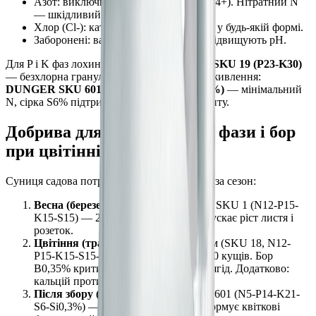
Азот: виключно амонійна форма (NH4+). Нітратний N
— шкідливий.
Хлор (Cl-): категорично заборонений у будь-якій формі.
Заборонені: вапно, зола, гній — всі підвищують pH.
Для P і K фаз лохини підходить
DUNGER SKU 19 (P23-K30)
— безхлорна гранула без азоту. Осіннє підживлення:
DUNGER SKU 601 (N5-P14-K21-S6-Si0,3%)
— мінімальний
N, сірка S6% підтримує кислу реакцію ґрунту.
Добрива для полуниці: три фази і бор
при цвітінні
Суниця садова потребує трьох підживлень за сезон:
Весна (березень-квітень):
DUNGER SKU 1 (N12-P15-
K15-S15) — 20-30 г на 10 кущів. Запускає ріст листя і
розеток.
Цвітіння (травень):
Добриво з бором (SKU 18, N12-
P15-K15-S15-B0,35%) — 15-20 г на 10 кущів. Бор
B0,35% критичний для зав'язування ягід. Додатково:
кальцій проти сірої гнилі.
Після збору (липень-серпень):
SKU 601 (N5-P14-K21-
S6-Si0,3%) — 15-20 г на 10 кущів. Формує квіткові