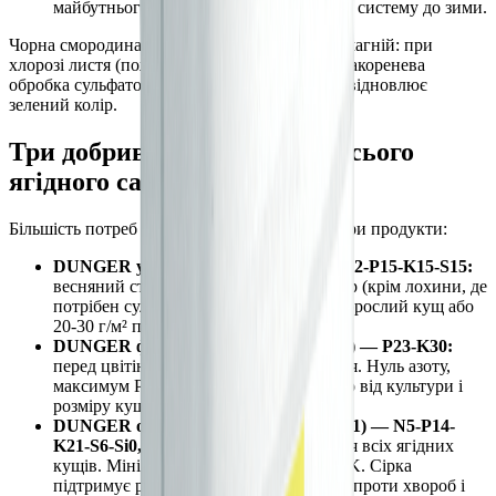
майбутнього сезону і зміцнює коренево систему до зими.
Чорна смородина особливо добре реагує на магній: при
хлорозі листя (пожовтіння між жилками) позакоренева
обробка сульфатом магнію 20 г/10 л швидко відновлює
зелений колір.
Три добрива DÜNGER для всього
ягідного саду
Більшість потреб ягідного саду закривають три продукти:
DUNGER універсальне (SKU 1) — N12-P15-K15-S15:
весняний старт для всіх ягідних культур (крім лохини, де
потрібен сульфат амонію). 30-40 г на дорослий кущ або
20-30 г/м² під кущами.
DUNGER фосфорно-калійне (SKU 19) — P23-K30:
перед цвітінням і під час плодоношення. Нуль азоту,
максимум P і K. 15-25 г на кущ залежно від культури і
розміру куща.
DUNGER осіннє комплексне (SKU 601) — N5-P14-
K21-S6-Si0,3%:
після збору врожаю для всіх ягідних
кущів. Мінімальний N, максимальний K. Сірка
підтримує pH. Si зміцнює кору пагонів проти хвороб і