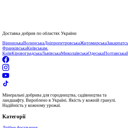
політикою
конфіденційності
Доставка добрив по областях України
Вінницька
Волинська
Дніпропетровська
Житомирська
Закарпатс
Франківська
Київська
м.
Київ
Кіровоградська
Львівська
Миколаївська
Одеська
Полтавська
Мінеральні добрива для городництва, садівництва та
ландшафту. Вироблено в Україні. Якість у кожній гранулі.
Надійність у кожному урожаї.
Категорії
Дрібне фасування