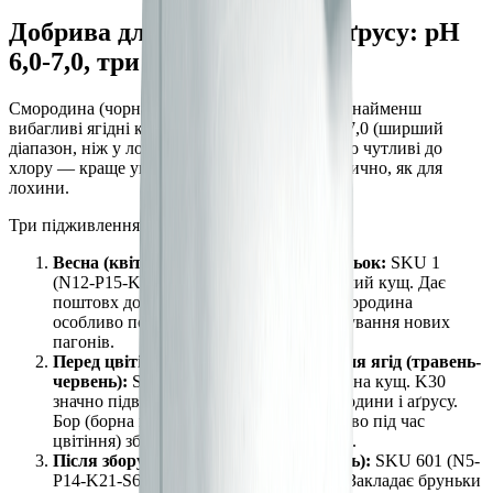
Добрива для смородини та аґрусу: pH
6,0-7,0, три підживлення
Смородина (чорна, червона, біла) та аґрус — найменш
вибагливі ягідні кущі. Оптимальний pH: 6,0-7,0 (ширший
діапазон, ніж у лохини чи полуниці). Помірно чутливі до
хлору — краще уникати KCl, але не так критично, як для
лохини.
Три підживлення смородини і аґрусу:
Весна (квітень), при розпусканні бруньок:
SKU 1
(N12-P15-K15-S15) — 30-40 г на дорослий кущ. Дає
поштовх до росту після зими. Чорна смородина
особливо потребує N навесні для формування нових
пагонів.
Перед цвітінням — початок наливання ягід (травень-
червень):
SKU 19 (P23-K30) — 20-25 г на кущ. K30
значно підвищує цукристість ягід смородини і аґрусу.
Бор (борна кислота 1 г/10 л, позакоренево під час
цвітіння) збільшує кількість ягід у гроні.
Після збору врожаю (серпень-вересень):
SKU 601 (N5-
P14-K21-S6-Si0,3%) — 20-25 г на кущ. Закладає бруньки