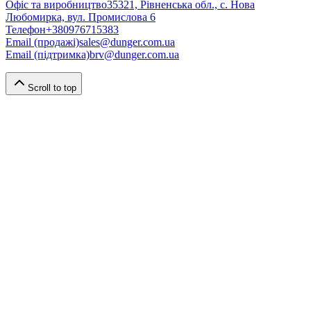
Офіс та виробництво
35321, Рівненська обл., с. Нова
Любомирка, вул. Промислова 6
Телефон
+380976715383
Email (продажі)
sales@dunger.com.ua
Email (підтримка)
brv@dunger.com.ua
Scroll to top