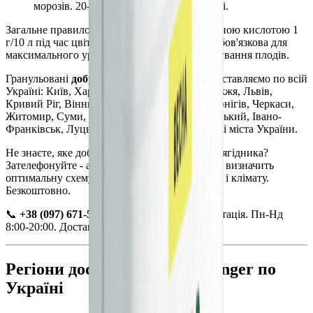
морозів. 20-25 г на кущ у серпні-вересні.
Загальне правило: позакоренева обробка борною кислотою 1
г/10 л під час цвітіння всіх ягідних культур обов'язкова для
максимального урожаю і нормального зав'язування плодів.
Гранульовані
добрива для ягід DUNGER
доставляємо по всій
Україні: Київ, Харків, Дніпро, Одеса, Запоріжжя, Львів,
Кривий Ріг, Вінниця, Полтава, Миколаїв, Чернігів, Черкаси,
Житомир, Суми, Рівне, Тернопіль, Хмельницький, Івано-
Франківськ, Луцьк, Ужгород, Чернівці та інші міста України.
Не знаєте, яке добриво підібрати для вашого ягідника?
Зателефонуйте - агроном-консультант Dünger визначить
оптимальну схему для ваших культур, ґрунту і клімату.
Безкоштовно.
📞
+38 (097) 671-53-83
- безкоштовна консультація. Пн-Нд
8:00-20:00. Доставка від 0,5 кг.
Регіони доставки добрив Dünger по
Україні