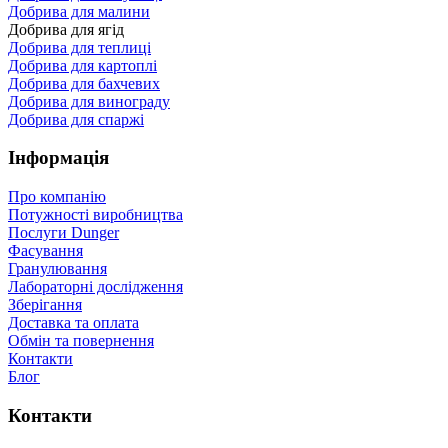
Добрива для малини
Добрива для ягід
Добрива для теплиці
Добрива для картоплі
Добрива для бахчевих
Добрива для винограду
Добрива для спаржі
Інформація
Про компанію
Потужності виробництва
Послуги Dunger
Фасування
Гранулювання
Лабораторні дослідження
Зберігання
Доставка та оплата
Обмін та повернення
Контакти
Блог
Контакти