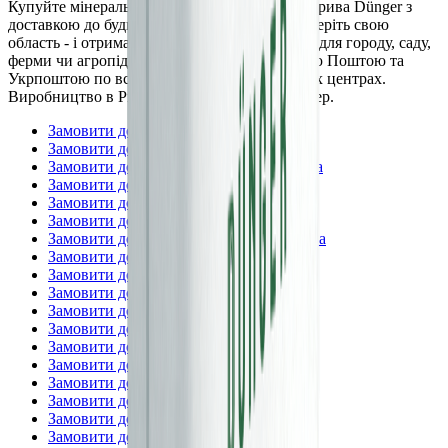
Купуйте мінеральні та органо-мінеральні добрива Dünger з
доставкою до будь-якого регіону України. Оберіть свою
область - і отримайте добрива від виробника для городу, саду,
ферми чи агропідприємства. Доставка Новою Поштою та
Укрпоштою по всіх містах, селах та районних центрах.
Виробництво в Рівненській обл., ТОВ Дюнгер.
Замовити добрива —
Вінницька
Замовити добрива —
Волинська
Замовити добрива —
Дніпропетровська
Замовити добрива —
Житомирська
Замовити добрива —
Закарпатська
Замовити добрива —
Запорізька
Замовити добрива —
Івано-Франківська
Замовити добрива —
Київська
Замовити добрива —
м. Київ
Замовити добрива —
Кіровоградська
Замовити добрива —
Львівська
Замовити добрива —
Миколаївська
Замовити добрива —
Одеська
Замовити добрива —
Полтавська
Замовити добрива —
Рівненська
Замовити добрива —
Сумська
Замовити добрива —
Тернопільська
Замовити добрива —
Харківська