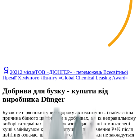
2021
2 місце
ТОВ «ДЮНГЕР» - переможець Всесвітньої
Премії Хімічного Лізингу «Global Chemical Leasing Award»
Добрива для бузку - купити від
виробника Dünger
Бузок не є рясноквітучим щороку автоматично - і найчастіша
причина бідного цвітіння не в добривах, а в їх неправильному
виборі та термінах. Надлишок азоту дає пишні темно-зелені
кущі з мінімумом квіток. Пропущене підживлення P+K після
цвітіння означає, що наступного року бруньки не закладуться