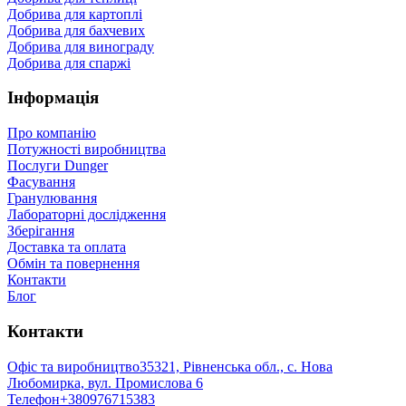
Добрива для картоплі
Добрива для бахчевих
Добрива для винограду
Добрива для спаржі
Інформація
Про компанію
Потужності виробництва
Послуги Dunger
Фасування
Гранулювання
Лабораторні дослідження
Зберігання
Доставка та оплата
Обмін та повернення
Контакти
Блог
Контакти
Офіс та виробництво
35321, Рівненська обл., с. Нова
Любомирка, вул. Промислова 6
Телефон
+380976715383