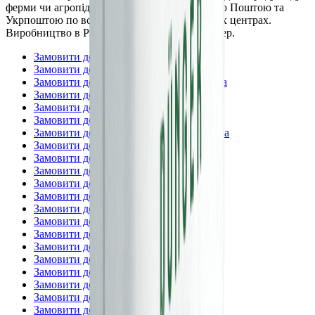
ферми чи агропідприємства. Доставка Новою Поштою та
Укрпоштою по всіх містах, селах та районних центрах.
Виробництво в Рівненській обл., ТОВ Дюнгер.
Замовити добрива —
Вінницька
Замовити добрива —
Волинська
Замовити добрива —
Дніпропетровська
Замовити добрива —
Житомирська
Замовити добрива —
Закарпатська
Замовити добрива —
Запорізька
Замовити добрива —
Івано-Франківська
Замовити добрива —
Київська
Замовити добрива —
м. Київ
Замовити добрива —
Кіровоградська
Замовити добрива —
Львівська
Замовити добрива —
Миколаївська
Замовити добрива —
Одеська
Замовити добрива —
Полтавська
Замовити добрива —
Рівненська
Замовити добрива —
Сумська
Замовити добрива —
Тернопільська
Замовити добрива —
Харківська
Замовити добрива —
Херсонська
Замовити добрива —
Хмельницька
Замовити добрива —
Черкаська