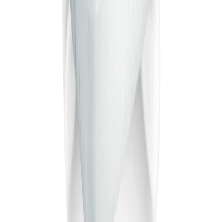
Крок 1 з 4
25
%