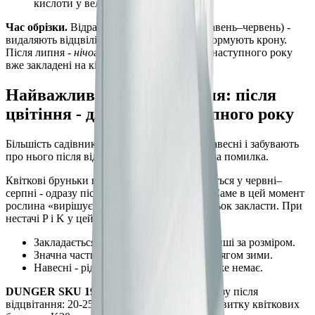
кислоти у великій дозі.
Час обрізки.
Відразу після відцвітання (травень–червень) -
видаляють відцвілі волоті (deadheading) і формують крону.
Після липня -
нічого не обрізати
: бруньки наступного року
вже закладені на кінчиках пагонів.
Найважливіше підживлення: після
цвітіння - для квітів наступного року
Більшість садівників підживлюють бузок навесні і забувають
про нього після відцвітання. Це принципова помилка.
Квіткові бруньки наступного року формуються у червні–
серпні - одразу після завершення цвітіння. Саме в цей момент
рослина «вирішує», скільки квіткових бруньок закласти. При
нестачі P і K у цей момент:
Закладається менше бруньок, вони менші за розміром.
Значна частина бруньок відмирає протягом зими.
Навесні - рідкі, бідні волоті або їх майже немає.
DUNGER SKU 19 (P23-K30)
- вносять відразу після
відцвітання: 20-25 г/м². P23 для ініціації і розвитку квіткових