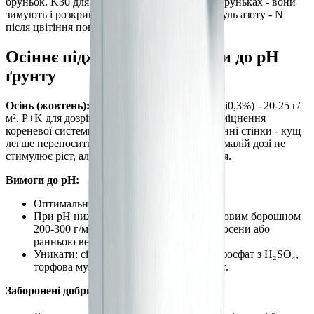
бруньок. K30 для накопичення вуглеводів у бруньках - вони
зимують і розкриваються наступної весни. Нуль азоту - N
після цвітіння повністю виключають.
Осіннє підживлення і вимоги до pH
ґрунту
Осінь (жовтень):
SKU 601 (N5-P14-K21-S6-Si0,3%) - 20-25 г/
м². P+K для дозрівання квіткових бруньок і зміцнення
кореневої системи. Кремній Si зміцнює клітинні стінки - кущ
легше переносить морози і ожеледицю. N5 у малій дозі не
стимулює ріст, але підтримує коренеживлення.
Вимоги до pH:
Оптимальний pH: 6,5-7,5.
При pH нижче 6,0: вапнування доломітовим борошном
200-300 г/м². Вносять раз на 3-4 роки, восени або
ранньою весною.
Уникати: сірчанокислий амоній, суперфосфат з H₂SO₄,
торфова мульча - всі підкислюють ґрунт.
Заборонені добрива для бузку: