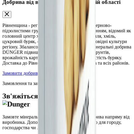
Добрива від виробника у Рівненській області
Рівненщина - регіон Українського Полісся з дерново-
підзолистими грунтами та достатнім зволоженням, відомий як
головний центр хмелярства в Україні. Картопля, хміль,
цукровий буряк, озима пшениця та ріпак - провідні культури
регіону. Збалансовані мінеральні та органо-мінеральні добрива
DÜNGER підвищують родючість поліських грунтів,
врожайність картоплі, якість хмелю та цукристість буряку.
Доставка до Рівного, Дубна, Острога, Вараша та всіх районів.
Замовити добрива
Замовлення та запити
Зв'яжіться з нами
Замовте мінеральні та органо-мінеральні добрива напряму від
виробника. Допоможемо підібрати продукцію для городу,
господарства чи ландшафту.