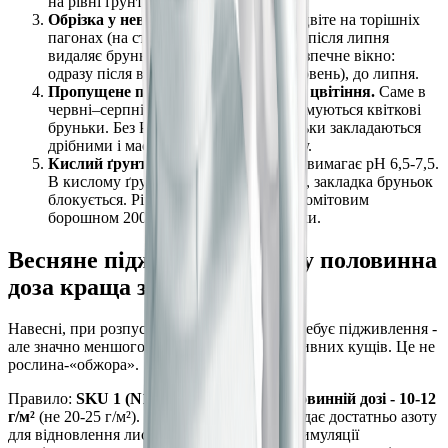
на рівні ґрунту або 2-3 см вище.
Обрізка у невідповідний час.
Бузок цвіте на торішніх
пагонах (на старій деревині). Обрізка після липня
видаляє бруньки наступного року. Безпечне вікно:
одразу після відцвітання (травень–червень), до липня.
Пропущене підживлення P+K після цвітіння.
Саме в
червні–серпні, після відцвітання, формуються квіткові
бруньки. Без P+K у цей момент бруньки закладаються
дрібними і масово відмирають взимку.
Кислий ґрунт (pH нижче 6,0).
Бузок вимагає pH 6,5-7,5.
В кислому ґрунті P стає недоступним, закладка бруньок
блокується. Рішення: вапнування доломітовим
борошном 200-300 г/м², раз на 3-4 роки.
Весняне підживлення: чому половинна
доза краща за повну
Навесні, при розпусканні листя, бузок потребує підживлення -
але значно меншого, ніж більшість декоративних кущів. Це не
рослина-«обжора».
Правило:
SKU 1 (N12-P15-K15-S15) у половинній дозі - 10-12
г/м²
(не 20-25 г/м²). N12 у половинній дозі дає достатньо азоту
для відновлення листкового апарату без стимуляції