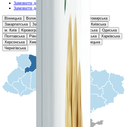
Замовити добрива —
Чернівецька
Замовити добрива —
Чернігівська
Вінницька
Волинська
Дніпропетровська
Житомирська
Закарпатська
Запорізька
Івано-Франківська
Київська
м. Київ
Кіровоградська
Львівська
Миколаївська
Одеська
Полтавська
Рівненська
Сумська
Тернопільська
Харківська
Херсонська
Хмельницька
Черкаська
Чернівецька
Чернігівська