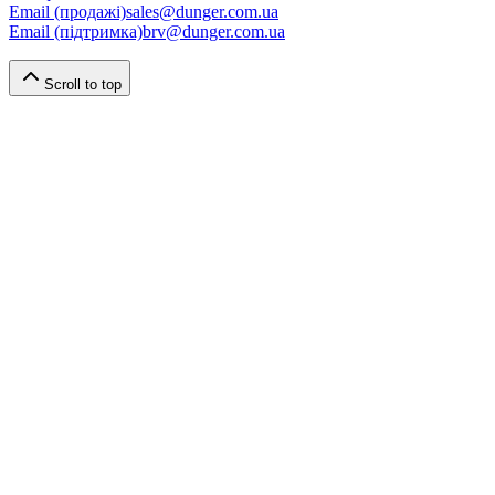
Email (продажі)
sales@dunger.com.ua
Email (підтримка)
brv@dunger.com.ua
Scroll to top