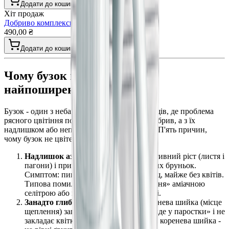
Додати до кошика
Хіт продаж
Добриво комплексне для картоплі гранула
490,00 ₴
Додати до кошика
Чому бузок не цвіте: 5
найпоширеніших причин
Бузок - один з небагатьох декоративних кущів, де проблема
рясного цвітіння пов'язана не з нестачею добрив, а з їх
надлишком або неправильними термінами. П'ять причин,
чому бузок не цвіте або цвіте погано:
Надлишок азоту.
N стимулює вегетативний ріст (листя і
пагони) і пригнічує ініціацію квіткових бруньок.
Симптом: пишний темно-зелений кущ, майже без квітів.
Типова помилка: весняне «підживлення» аміачною
селітрою або карбамідом у повній дозі.
Занадто глибока посадка.
Якщо коренева шийка (місце
щеплення) заглиблена в ґрунт, кущ «йде у паростки» і не
закладає квіткових бруньок. Правило: коренева шийка -