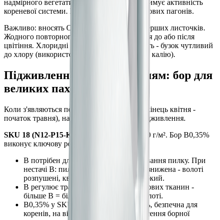
надмірного вегетативного росту. P15 підтримує активність
кореневої системи. K15 зміцнює клітини нових пагонів.
Важливо: вносять ОДИН РАЗ, при появі перших листочків.
Жодного повторного азотного підживлення до або після
цвітіння. Хлоридні добрива не застосовують - бузок чутливий
до хлору (використовуйте сульфатні форми калію).
Підживлення перед цвітінням: бор для
великих пахучих волотей
Коли з'являються перші квіткові бруньки (кінець квітня -
початок травня), настає час для другого підживлення.
SKU 18 (N12-P15-K15-S15-B0,35%)
- 15-20 г/м². Бор B0,35%
виконує ключову роль:
B потрібен для повноцінного формування пилку. При
нестачі B: пилок є, але фертильність знижена - волоті
розпушені, квітки дрібні, аромат слабкий.
B регулює транспорт цукрів до квіткових тканин -
більше B = більш щільні, насичені волоті.
B0,35% у SKU 18 - це також кількість, безпечна для
коренів, на відміну від окремого внесення борної