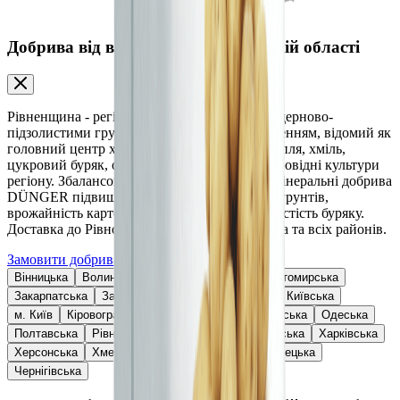
Добрива від виробника у Рівненській області
Рівненщина - регіон Українського Полісся з дерново-
підзолистими грунтами та достатнім зволоженням, відомий як
головний центр хмелярства в Україні. Картопля, хміль,
цукровий буряк, озима пшениця та ріпак - провідні культури
регіону. Збалансовані мінеральні та органо-мінеральні добрива
DÜNGER підвищують родючість поліських грунтів,
врожайність картоплі, якість хмелю та цукристість буряку.
Доставка до Рівного, Дубна, Острога, Вараша та всіх районів.
Замовити добрива
Вінницька
Волинська
Дніпропетровська
Житомирська
Закарпатська
Запорізька
Івано-Франківська
Київська
м. Київ
Кіровоградська
Львівська
Миколаївська
Одеська
Полтавська
Рівненська
Сумська
Тернопільська
Харківська
Херсонська
Хмельницька
Черкаська
Чернівецька
Чернігівська