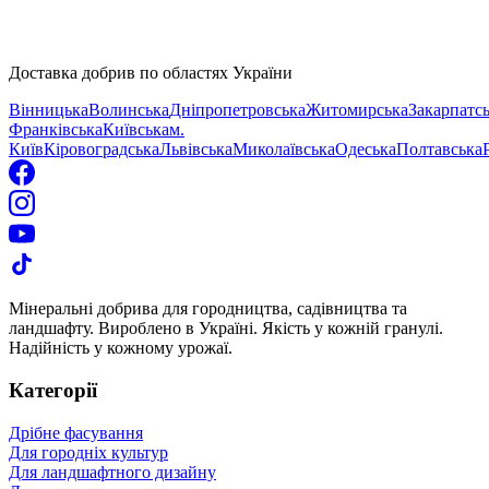
політикою
конфіденційності
Доставка добрив по областях України
Вінницька
Волинська
Дніпропетровська
Житомирська
Закарпатс
Франківська
Київська
м.
Київ
Кіровоградська
Львівська
Миколаївська
Одеська
Полтавська
Мінеральні добрива для городництва, садівництва та
ландшафту. Вироблено в Україні. Якість у кожній гранулі.
Надійність у кожному урожаї.
Категорії
Дрібне фасування
Для городніх культур
Для ландшафтного дизайну