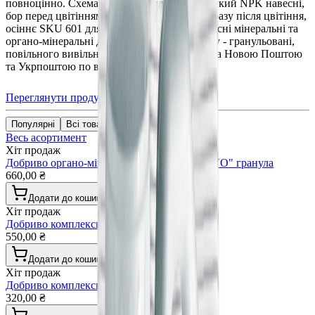
повноцінно. Схема DUNGER для бузку: легкий NPK навесні,
бор перед цвітінням, фосфорно-калійне відразу після цвітіння,
осіннє SKU 601 для зимостійкості. Комплексні мінеральні та
органо-мінеральні добрива Dünger для бузку - гранульовані,
повільного вивільнення, без хлору. Доставка Новою Поштою
та Укрпоштою по всій Україні.
Переглянути продукцію
Популярні
Всі товари
Весь асортимент
Хіт продаж
Добриво органо-мінеральне "DÜNGER VIVO" гранула
660,00 ₴
Додати до кошика
Хіт продаж
Добриво комплексне універсальне гранула
550,00 ₴
Додати до кошика
Хіт продаж
Добриво комплексне газонні трави гранула
320,00 ₴