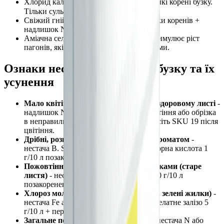
Хлорид калію (KCl): Cl⁻ пошкоджує тонкі корені бузку.
Тільки сульфатні форми калію.
Свіжий гній біля кореневої шийки: опіки коренів +
надлишок N.
Аміачна селітра або карбамід влітку: стимулює ріст
пагонів, які не встигають визріти до зими.
Ознаки нестачі елементів у бузку та їх
усунення
Мало квітів або їх немає взагалі при здоровому листі
-
надлишок N, пропущене P+K після цвітіння або обрізка
в неправильний час. Припиніть N, внесіть SKU 19 після
цвітіння.
Дрібні, розпушені волоті зі слабким ароматом
-
нестача B. SKU 18 перед цвітінням + борна кислота 1
г/10 л позакоренево.
Пожовтіння листя між зеленими жилками (старе
листя)
- нестача Mg. Сульфат магнію 20 г/10 л
позакоренево 2 рази.
Хлороз молодого листя (жовте листя, зелені жилки)
-
нестача Fe або занадто кислий ґрунт. Хелатне залізо 5
г/10 л + перевірити pH.
Загальне пожовтіння, слабкий ріст
- нестача N або