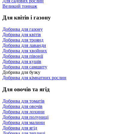
Для садових рослин
Великий тоннаж
Для квітів і газону
Добрива для газону
Добрива для квітів
Добрива для троянд
Добрива для лаванди
Добрива для хвойних
Добрива для півонії
Добрива для кущів
Добрива для самшиту
Добрива для бузку
Добрива для кімнатних рослин
Для овочів та ягід
Добрива для томатів
Добрива для овочів
Добрива для лохини
Добрива для полуниці
Добрива для малини
Добрива для ягід
Добрива для теплиці