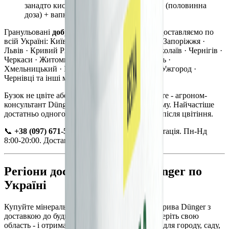
занадто кислий ґрунт (pH < 6,0). SKU 1 (половинна
доза) + вапнування.
Гранульовані
добрива для бузку DUNGER
доставляємо по
всій Україні: Київ · Харків · Дніпро · Одеса · Запоріжжя ·
Львів · Кривий Ріг · Вінниця · Полтава · Миколаїв · Чернігів ·
Черкаси · Житомир · Суми · Рівне · Тернопіль ·
Хмельницький · Івано-Франківськ · Луцьк · Ужгород ·
Чернівці та інші міста України.
Бузок не цвіте або волоті бідні? Зателефонуйте - агроном-
консультант Dünger безкоштовно підбере схему. Найчастіше
достатньо одного правильного підживлення після цвітіння.
📞
+38 (097) 671-53-83
- безкоштовна консультація. Пн-Нд
8:00-20:00. Доставка від 0,5 кг.
Регіони доставки добрив Dünger по
Україні
Купуйте мінеральні та органо-мінеральні добрива Dünger з
доставкою до будь-якого регіону України. Оберіть свою
область - і отримайте добрива від виробника для городу, саду,