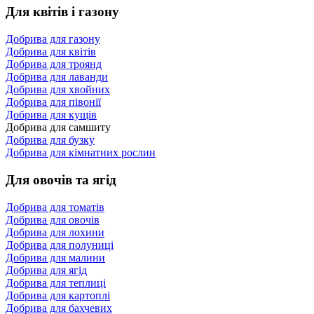
Для квітів і газону
Добрива для газону
Добрива для квітів
Добрива для троянд
Добрива для лаванди
Добрива для хвойних
Добрива для півонії
Добрива для кущів
Добрива для самшиту
Добрива для бузку
Добрива для кімнатних рослин
Для овочів та ягід
Добрива для томатів
Добрива для овочів
Добрива для лохини
Добрива для полуниці
Добрива для малини
Добрива для ягід
Добрива для теплиці
Добрива для картоплі
Добрива для бахчевих