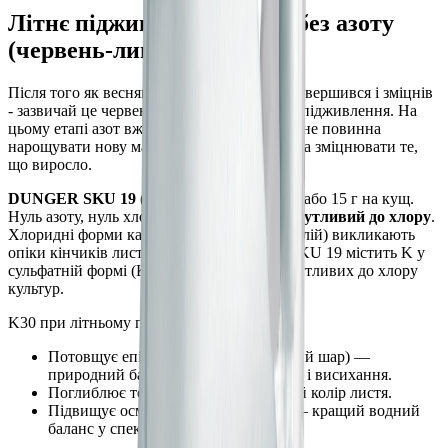
Літнє підживлення: калій без азоту
(червень-липень)
Після того як весняний приріст самшиту завершився і зміцнів
- зазвичай це червень - настав час другого підживлення. На
цьому етапі азот вже не потрібен: рослина не повинна
нарощувати нову масу влітку, вона повинна зміцнювати те,
що виросло.
DUNGER SKU 19 (P23-K30)
— 10-15 г/м² або 15 г на кущ.
Нуль азоту, нуль хлору. Важливо: самшит
чутливий до хлору
.
Хлоридні форми калію (KCl, хлористий калій) викликають
опіки кінчиків листків і краєвий некроз. SKU 19 містить K у
сульфатній формі (K2O) - безпечний для чутливих до хлору
культур.
K30 при літньому підживленні:
Потовщує епідерміс листків (восковий шар) —
природний бар'єр проти спор хвороб і висихання.
Поглиблює темно-зелений глянцевий колір листя.
Підвищує осмотичний тиск клітин — кращий водний
баланс у спеку.