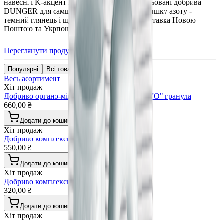
навесні і K-акцент влітку та восени. Гранульовані добрива
DUNGER для самшиту: без хлору, без надлишку азоту -
темний глянець і щільна форма щороку. Доставка Новою
Поштою та Укрпоштою по всій Україні.
Переглянути продукцію
Популярні
Всі товари
Весь асортимент
Хіт продаж
Добриво органо-мінеральне "DÜNGER VIVO" гранула
660,00 ₴
Додати до кошика
Хіт продаж
Добриво комплексне універсальне гранула
550,00 ₴
Додати до кошика
Хіт продаж
Добриво комплексне газонні трави гранула
320,00 ₴
Додати до кошика
Хіт продаж