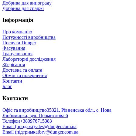
Добрива для винограду
Добрива для спаржі
Інформація
Про компанію
Потужності виробництва
Послуги Dunger
Фасування
Гранулювання
Лабораторні дослідження
Зберігання
Доставка та оплата
Обмін та повернення
Контакти
Блог
Контакти
Офіс та виробництво
35321, Рівненська обл., с. Нова
Любомирка, вул. Промислова 6
Телефон
+380976715383
Email (продажі)
sales@dunger.com.ua
Email (підтримка)
brv@dunger.com.ua