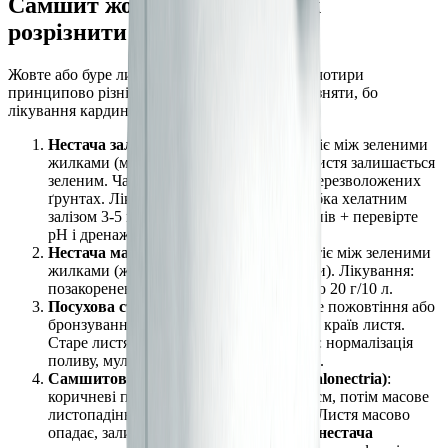
Самшит жовтіє або сохне: як
розрізнити причини
Жовте або буре листя на самшиті може мати чотири
принципово різні причини. Їх важливо розрізняти, бо
лікування кардинально відрізняється:
Нестача заліза (Fe)
: молоде листя жовтіє між зеленими
жилками (міжжилкова хлороз). Старе листя залишається
зеленим. Частіше при pH > 7,0 або на перезволожених
ґрунтах. Лікування: позакоренева обробка хелатним
залізом 3-5 г/10 л двічі з інтервалом 7 днів + перевірте
pH і дренаж.
Нестача магнію (Mg)
: старе листя жовтіє між зеленими
жилками (жилки залишаються зеленими). Лікування:
позакоренева обробка сульфатом магнію 20 г/10 л.
Посухова стресова реакція
: рівномірне пожовтіння або
бронзування, починаючи з кінчиків або країв листя.
Старе листя опадає першим. Лікування: нормалізація
поливу, мульчування під кущем (5-7 см).
Самшитовий пухирчастий некроз (Calonectria)
:
коричневі плями на листі з темним краєм, потім масове
листопадіння. На стеблах чорні смуги. Листя масово
опадає, залишаючи «лисі» гілки. Це
не нестача