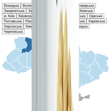
Вінницька
Волинська
Дніпропетровська
Житомирська
Закарпатська
Запорізька
Івано-Франківська
Київська
м. Київ
Кіровоградська
Львівська
Миколаївська
Одеська
Полтавська
Рівненська
Сумська
Тернопільська
Харківська
Херсонська
Хмельницька
Черкаська
Чернівецька
Чернігівська