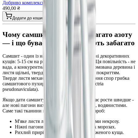
Добриво комплексне для картоплі гранула
490,00 ₴
Додати до кошика
Чому самшит не потребує багато азоту
— і що буває, коли його дають забагато
Самшит - один із найповільніших у зростанні декоративних
кущів: 5-15 см на рік у нормальних умовах. Ця повільність - не
вада, а конкурентна перевага: повільно сформована деревина і
листя щільні, тверді, з природним восковим покриттям.
Тверде листя механічно стійке до проникнення спор грибка
самшитового пухирчастого некрозу (Calonectria
pseudonaviculata).
Якщо дати самшиту багато азоту, він починає рости швидше -
але нові пагони виходять м'якими, ніжними, водянистими.
Саме такі тканини найбільш вразливі до хвороб:
М'яке листя легко пробивається спорами некрозу.
Ніжні пагони вимерзають при перших морозах.
Рихлий приріст деформує форму стриженого куща.