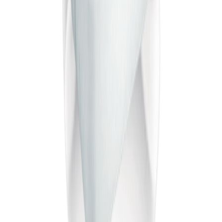
Крок 1 з 4
25
%