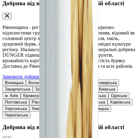
Добрива від виробника у Рівненській області
Рівненщина - регіон Українського Полісся з дерново-
підзолистими грунтами та достатнім зволоженням, відомий як
головний центр хмелярства в Україні. Картопля, хміль,
цукровий буряк, озима пшениця та ріпак - провідні культури
регіону. Збалансовані мінеральні та органо-мінеральні добрива
DÜNGER підвищують родючість поліських грунтів,
врожайність картоплі, якість хмелю та цукристість буряку.
Доставка до Рівного, Дубна, Острога, Вараша та всіх районів.
Замовити добрива
Вінницька
Волинська
Дніпропетровська
Житомирська
Закарпатська
Запорізька
Івано-Франківська
Київська
м. Київ
Кіровоградська
Львівська
Миколаївська
Одеська
Полтавська
Рівненська
Сумська
Тернопільська
Харківська
Херсонська
Хмельницька
Черкаська
Чернівецька
Чернігівська
Добрива від виробника у Рівненській області