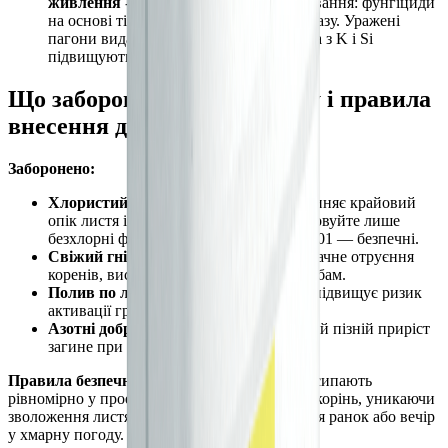
живлення
- це грибкова хвороба. Лікування: фунгіциди
на основі тіофанат-метилу або проклоразу. Уражені
пагони видаляють і спалюють. Добрива з K і Si
підвищують стійкість, але не лікують.
Що заборонено для самшиту і правила
внесення добрив
Заборонено:
Хлористий калій (KCl)
— хлор спричиняє крайовий
опік листя і загальний стрес. Використовуйте лише
безхлорні форми: наші SKU 19 і SKU 601 — безпечні.
Свіжий гній і пташиний послід
— аміачне отруєння
коренів, висока вологість сприяє хворобам.
Полив по листю при підживленні
— підвищує ризик
активації грибкових спор.
Азотні добрива після серпня
— ніжний пізній приріст
загине при перших морозах.
Правила безпечного внесення:
гранули розсипають
рівномірно у проекції крони, поливають під корінь, уникаючи
зволоження листя. Оптимальний час — рання ранок або вечір
у хмарну погоду.