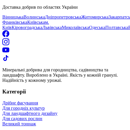
Доставка добрив по областях України
Вінницька
Волинська
Дніпропетровська
Житомирська
Закарпатс
Франківська
Київська
м.
Київ
Кіровоградська
Львівська
Миколаївська
Одеська
Полтавська
Мінеральні добрива для городництва, садівництва та
ландшафту. Вироблено в Україні. Якість у кожній гранулі.
Надійність у кожному урожаї.
Категорії
Дрібне фасування
Для городніх культур
Для ландшафтного дизайну
Для садових рослин
Великий тоннаж