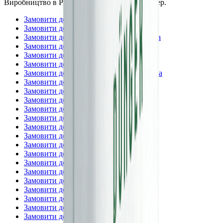
Виробництво в Рівненській обл., ТОВ Дюнгер.
Замовити добрива —
Вінницька
Замовити добрива —
Волинська
Замовити добрива —
Дніпропетровська
Замовити добрива —
Житомирська
Замовити добрива —
Закарпатська
Замовити добрива —
Запорізька
Замовити добрива —
Івано-Франківська
Замовити добрива —
Київська
Замовити добрива —
м. Київ
Замовити добрива —
Кіровоградська
Замовити добрива —
Львівська
Замовити добрива —
Миколаївська
Замовити добрива —
Одеська
Замовити добрива —
Полтавська
Замовити добрива —
Рівненська
Замовити добрива —
Сумська
Замовити добрива —
Тернопільська
Замовити добрива —
Харківська
Замовити добрива —
Херсонська
Замовити добрива —
Хмельницька
Замовити добрива —
Черкаська
Замовити добрива —
Чернівецька
Замовити добрива —
Чернігівська