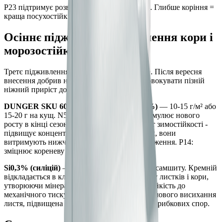
P23 підтримує розвиток кореневої системи. Глибше коріння =
краща посухостійкість самшиту влітку.
Осіннє підживлення: зміцнення кори і
морозостійкість (вересень)
Третє підживлення — у вересні, не пізніше. Після вересня
внесення добрив небажане: азот може спровокувати пізній
ніжний приріст до морозів.
DUNGER SKU 601 (N5-P14-K21-S6-Si0,3%)
— 10-15 г/м² або
15-20 г на кущ. N5: дуже малий азот, не стимулює нового
росту в кінці сезону. K21: основний елемент зимостійкості -
підвищує концентрацію розчинів у клітинах, вони
витримують нижчі температури без пошкодження. P14:
зміцнює кореневу систему перед зимою.
Si0,3% (силіцій)
— особливо важливий для самшиту. Кремній
відкладається в клітинних стінках епідермісу листків і кори,
утворюючи мінеральний каркас. Ефекти: стійкість до
механічного тиску снігу на крону, менше зимового висихання
листя, підвищена стійкість до проникнення грибкових спор.