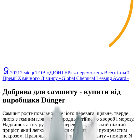
2021
2 місце
ТОВ «ДЮНГЕР» - переможець Всесвітньої
Премії Хімічного Лізингу «Global Chemical Leasing Award»
Добрива для самшиту - купити від
виробника Dünger
Самшит росте повільно, і це його перевага: щільне, тверде
листя з темним глянцем природньо стійке до хвороб і морозу.
Надлишок азоту руйнує цю перевагу - дає м'який ніжний
приріст, який легко вражається самшитовим пухирчастим
некрозом. Правильне підживлення для самшиту - помірне N