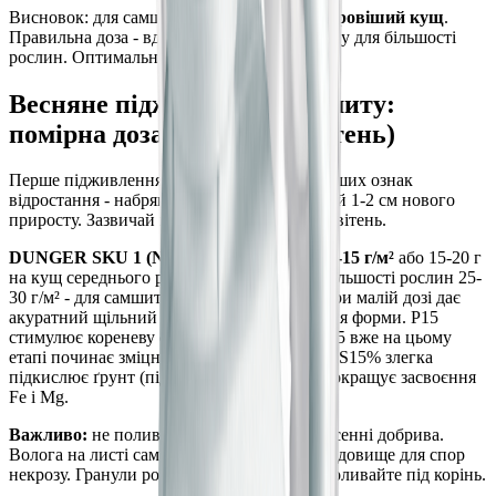
Висновок: для самшиту
менше азоту = здоровіший кущ
.
Правильна доза - вдвічі менша за стандартну для більшості
рослин. Оптимальний pH ґрунту: 6,0-7,0.
Весняне підживлення самшиту:
помірна доза (березень-квітень)
Перше підживлення вносять при появі перших ознак
відростання - набрякання нирок або перший 1-2 см нового
приросту. Зазвичай це кінець березня або квітень.
DUNGER SKU 1 (N12-P15-K15-S15)
—
10-15 г/м²
або 15-20 г
на кущ середнього розміру (стандарт для більшості рослин 25-
30 г/м² - для самшиту вдвічі менше). N12 при малій дозі дає
акуратний щільний приріст без розрихлення форми. P15
стимулює кореневу систему після зими. K15 вже на цьому
етапі починає зміцнювати клітинні стінки. S15% злегка
підкислює ґрунт (підтримує pH 6,0-6,5) і покращує засвоєння
Fe і Mg.
Важливо:
не поливайте по листю при внесенні добрива.
Волога на листі самшиту - сприятливе середовище для спор
некрозу. Гранули розсипайте під кущем і поливайте під корінь.