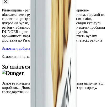
Рівненщина - регіон Українського Полісся з дерново-
підзолистими грунтами та достатнім зволоженням, відомий як
головний центр хмелярства в Україні. Картопля, хміль,
цукровий буряк, озима пшениця та ріпак - провідні культури
регіону. Збалансовані мінеральні та органо-мінеральні добрива
DÜNGER підвищують родючість поліських грунтів,
врожайність картоплі, якість хмелю та цукристість буряку.
Доставка до Рівного, Дубна, Острога, Вараша та всіх районів.
Замовити добрива
Замовлення та запити
Зв'яжіться з нами
Замовте мінеральні та органо-мінеральні добрива напряму від
виробника. Допоможемо підібрати продукцію для городу,
господарства чи ландшафту.