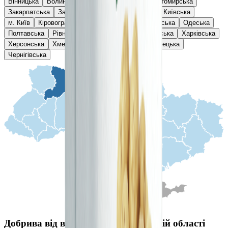
Вінницька
Волинська
Дніпропетровська
Житомирська
Закарпатська
Запорізька
Івано-Франківська
Київська
м. Київ
Кіровоградська
Львівська
Миколаївська
Одеська
Полтавська
Рівненська
Сумська
Тернопільська
Харківська
Херсонська
Хмельницька
Черкаська
Чернівецька
Чернігівська
Добрива від виробника у Рівненській області