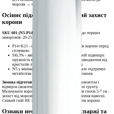
морозів → пошкодження корони.
Осіннє підживлення і зимовий захист
корони
SKU 601 (N5-P14-K21-S6-Si0,3%)
- жовтень, до перших
заморозків: 20-25 г/м².
P14+K21 - фінальне поповнення резервів корони перед
сплячкою.
Si0,3% - зміцнює тканини корони: кремній підвищує
пружність клітинних стінок, знижує пошкодження від
кристалів льоду при промерзанні ґрунту.
N5 у мінімальній дозі не провокує ріст, але підтримує
метаболізм коренів до глибокого промерзання.
Зимова підготовка:
після того як папороть пожовтіла і
відмерла (жовтень–листопад), зрізати її на рівні ґрунту.
Мульчувати корону компостом або перепрілим гноєм 5-7 см -
захист від морозів і додаткове органічне живлення навесні.
Свіжий гній НЕ застосовувати - амонійний опік корони.
Ознаки нестачі елементів у спаржі та