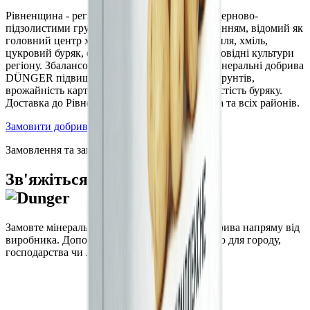
Рівненщина - регіон Українського Полісся з дерново-
підзолистими грунтами та достатнім зволоженням, відомий як
головний центр хмелярства в Україні. Картопля, хміль,
цукровий буряк, озима пшениця та ріпак - провідні культури
регіону. Збалансовані мінеральні та органо-мінеральні добрива
DÜNGER підвищують родючість поліських грунтів,
врожайність картоплі, якість хмелю та цукристість буряку.
Доставка до Рівного, Дубна, Острога, Вараша та всіх районів.
Замовити добрива
Замовлення та запити
Зв'яжіться з нами
Замовте мінеральні та органо-мінеральні добрива напряму від
виробника. Допоможемо підібрати продукцію для городу,
господарства чи ландшафту.