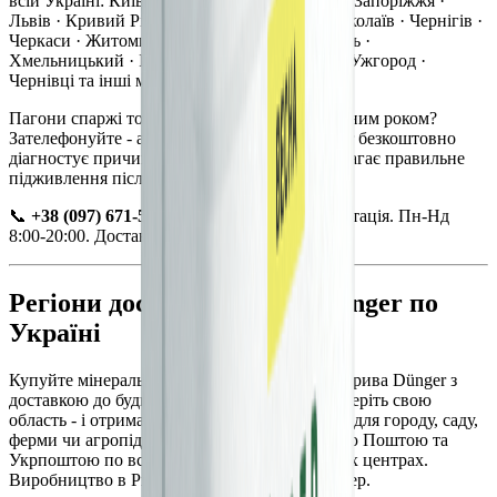
всій Україні: Київ · Харків · Дніпро · Одеса · Запоріжжя ·
Львів · Кривий Ріг · Вінниця · Полтава · Миколаїв · Чернігів ·
Черкаси · Житомир · Суми · Рівне · Тернопіль ·
Хмельницький · Івано-Франківськ · Луцьк · Ужгород ·
Чернівці та інші міста України.
Пагони спаржі тонкі або врожай падає з кожним роком?
Зателефонуйте - агроном-консультант Dünger безкоштовно
діагностує причину. У 9 з 10 випадків допомагає правильне
підживлення після збору.
📞
+38 (097) 671-53-83
- безкоштовна консультація. Пн-Нд
8:00-20:00. Доставка від 0,5 кг.
Регіони доставки добрив Dünger по
Україні
Купуйте мінеральні та органо-мінеральні добрива Dünger з
доставкою до будь-якого регіону України. Оберіть свою
область - і отримайте добрива від виробника для городу, саду,
ферми чи агропідприємства. Доставка Новою Поштою та
Укрпоштою по всіх містах, селах та районних центрах.
Виробництво в Рівненській обл., ТОВ Дюнгер.