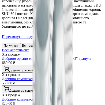
кореневище (корону) крохмалем, який стане наступними
пагонами наступної весни. Схема DUNGER для спаржі: SKU
1 навесні і після зрізу, SKU 19 у серпні для зміцнення корони,
SKU 601 восени. Комплексні мінеральні та органо-мінеральні
добрива Dünger для спаржі - гранульовані, повільного
вивільнення, без хлору. Доставка Новою Поштою та
Укрпоштою по всій Україні.
Переглянути продукцію
Популярні
Всі товари
Весь асортимент
Хіт продаж
Добриво органо-мінеральне "DÜNGER VIVO" гранула
660,00 ₴
Додати до кошика
Хіт продаж
Добриво комплексне універсальне гранула
550,00 ₴
Додати до кошика
Хіт продаж
Добриво комплексне газонні трави гранула
320,00 ₴