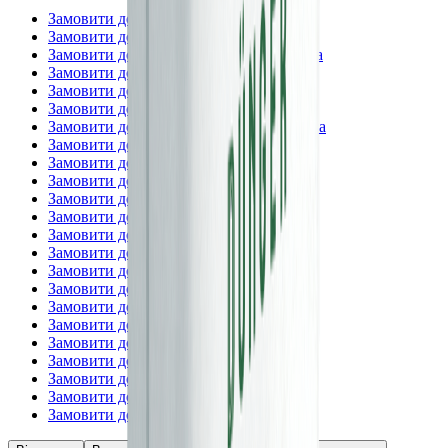
Замовити добрива —
Вінницька
Замовити добрива —
Волинська
Замовити добрива —
Дніпропетровська
Замовити добрива —
Житомирська
Замовити добрива —
Закарпатська
Замовити добрива —
Запорізька
Замовити добрива —
Івано-Франківська
Замовити добрива —
Київська
Замовити добрива —
м. Київ
Замовити добрива —
Кіровоградська
Замовити добрива —
Львівська
Замовити добрива —
Миколаївська
Замовити добрива —
Одеська
Замовити добрива —
Полтавська
Замовити добрива —
Рівненська
Замовити добрива —
Сумська
Замовити добрива —
Тернопільська
Замовити добрива —
Харківська
Замовити добрива —
Херсонська
Замовити добрива —
Хмельницька
Замовити добрива —
Черкаська
Замовити добрива —
Чернівецька
Замовити добрива —
Чернігівська