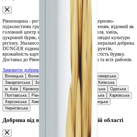
Рівненщина - регіон Українського Полісся з дерново-
підзолистими грунтами та достатнім зволоженням, відомий як
головний центр хмелярства в Україні. Картопля, хміль,
цукровий буряк, озима пшениця та ріпак - провідні культури
регіону. Збалансовані мінеральні та органо-мінеральні добрива
DÜNGER підвищують родючість поліських грунтів,
врожайність картоплі, якість хмелю та цукристість буряку.
Доставка до Рівного, Дубна, Острога, Вараша та всіх районів.
Замовити добрива
Вінницька
Волинська
Дніпропетровська
Житомирська
Закарпатська
Запорізька
Івано-Франківська
Київська
м. Київ
Кіровоградська
Львівська
Миколаївська
Одеська
Полтавська
Рівненська
Сумська
Тернопільська
Харківська
Херсонська
Хмельницька
Черкаська
Чернівецька
Чернігівська
Добрива від виробника у Рівненській області