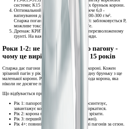
системи; K15 для формування щільних бруньок корони.
Оптимальний pH: 6,5-7,5. При pH нижче 6,0 -
вапнування доломітовим борошном 200-300 г/м².
Спаржа погано росте в кислому ґрунті: заблоковується P,
можливе токсичне накопичення Al і Fe.
Дренаж: КРИТИЧНО. Корона гниє у перезволоженому
ґрунті. На важких ґрунтах - підняті гряди.
Роки 1-2: не зрізати жодного пагону -
чому це вирішує врожай на 15 років
Спаржа дає пагони з бруньок на кореневій короні. Кожен
зрізаний пагін у рік 1-2 назавжди видаляє одну бруньку з ще
маленької корони. Результат - підірвана молода корона, яка
ніколи не досягне повного потенціалу.
Що відбувається при терплячому підході:
Рік 1: папороть росте весь сезон, фотосинтезує,
завантажує корону вуглеводами. Не торкатися.
Рік 2: корона подвоюється. Знову - не зрізати.
Рік 3: перший обмежений збір (2-3 тижні).
Рік 4+: повний збір (6-8 тижнів). Сотні пагонів за сезон.