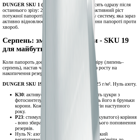
DUNGER SKU 1 (N12-P15-K15-S15)
- вносять одразу після
останнього зрізу: 20-25 г/м². N12 запускає активний ріст
потужної папороті. P15 підтримує кореневу систему, яка зараз
активно відновлюється. K15 зміцнює тканини папороті проти
хвороб.
Серпень: зміцнення корони - SKU 19
для майбутніх пагонів
Коли папороть досягла максимального розміру (липень–
серпень), настав час переключити рослину з росту на
накопичення резервів.
DUNGER SKU 19 (P23-K30)
- у серпні: 20-25 г/м². Нуль азоту.
K30
: активує ферменти, які конвертують цукри з
фотосинтезу в крохмаль і завантажують його в бруньки
корони. Кожна брунька - майбутній пагін наступного
року.
P23
: стимулює розвиток дрібного (мичкуватого) коріння
- воно збирає воду і мінерали для осіннього поповнення
резервів.
Нуль N: азот після серпня стимулює м'який
вегетативний ріст, який не встигає здерев'яніти до