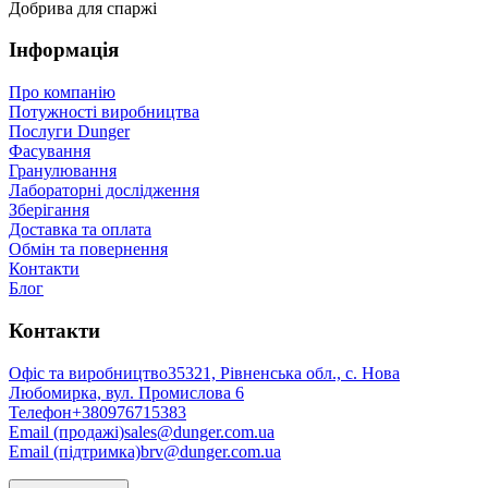
Добрива для спаржі
Інформація
Про компанію
Потужності виробництва
Послуги Dunger
Фасування
Гранулювання
Лабораторні дослідження
Зберігання
Доставка та оплата
Обмін та повернення
Контакти
Блог
Контакти
Офіс та виробництво
35321, Рівненська обл., с. Нова
Любомирка, вул. Промислова 6
Телефон
+380976715383
Email (продажі)
sales@dunger.com.ua
Email (підтримка)
brv@dunger.com.ua