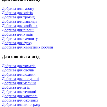
Добрива для газону
Добрива для квітів
Добрива для троянд
Добрива для лаванди
Добрива для хвойних
Добрива для півонії
Добрива для кущів
Добрива для самшиту
Добрива для бузку
Добрива для кімнатних рослин
Для овочів та ягід
Добрива для томатів
Добрива для овочів
Добрива для лохини
Добрива для полуниці
Добрива для малини
Добрива для ягід
Добрива для теплиці
Добрива для картоплі
Добрива для бахчевих
Добрива для винограду