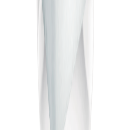
Крок 1 з 4
25
%