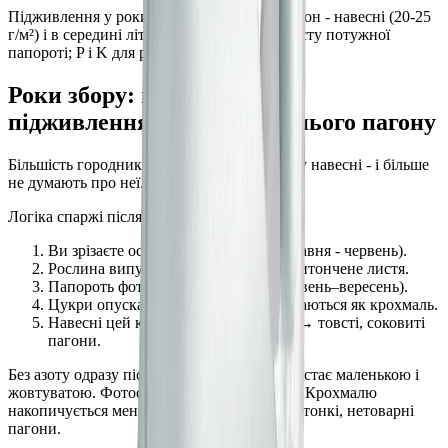
Підживлення у роки 1-2: SKU 1 двічі за сезон - навесні (20-25
г/м²) і в середині літа (20-25 г/м²). N для росту потужної
папороті; P і K для розвитку корони.
Роки збору: найважливіше
підживлення - після останнього пагону
Більшість городників підживлюють спаржу навесні - і більше
не думають про неї. Це критична помилка.
Логіка спаржі після збору:
Ви зрізаєте останній пагін (кінець травня - червень).
Рослина випускає папороть (fern) - витончене листя.
Папороть фотосинтезує все літо (червень–вересень).
Цукри опускаються в корону і зберігаються як крохмаль.
Навесні цей крохмаль мобілізується → товсті, соковиті
пагони.
Без азоту одразу після збору папороть виростає маленькою і
жовтуватою. Фотосинтез падає на 40-50%. Крохмалю
накопичується менше. Наступна весна дає тонкі, нетоварні
пагони.