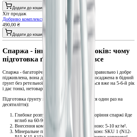
Додати до кошика
Хіт продаж
Добриво комплексне для картоплі гранула
490,00 ₴
Додати до кошика
Спаржа - інвестиція на 15 років: чому
підготовка ґрунту вирішує все
Спаржа - багаторічна культура. Посаджена правильно і добре
підживлена, вона дає врожай 15-20 років. Посаджена в бідний
ґрунт без ретельної підготовки - виснажується вже на 5-6-й рік
і дає тонкі, нетоварні пагони.
Підготовка ґрунту перед посадкою (робиться один раз на
десятиліття):
Глибоке розпушування на 50-60 см - коріння спаржі йде
вглиб на 60-90 см.
Внесення компосту або перепрілого гною: 5-10 кг/м².
Мінеральне підживлення перед посадкою: SKU 1 (N12-
P15-K15-S15) - 30-40 г/м². P15 для розвитку кореневої