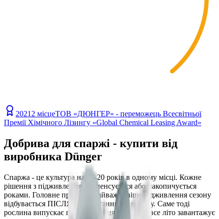
2021
2 місце
ТОВ «ДЮНГЕР» - переможець Всесвітньої
Премії Хімічного Лізингу «Global Chemical Leasing Award»
Добрива для спаржі - купити від
виробника Dünger
Спаржа - це культура на 15-20 років в одному місці. Кожне
рішення з підживлення компенсується або накопичується
роками. Головне правило: найважливіше підживлення сезону
відбувається ПІСЛЯ зрізу останнього пагону. Саме тоді
рослина випускає папороть - і ця папороть все літо завантажує