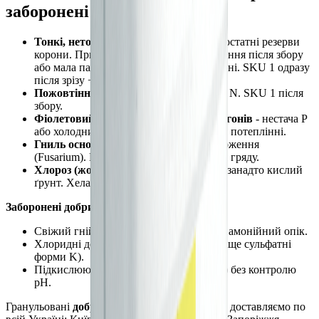
заборонені добрива
Тонкі, нетоварні пагони навесні
- недостатні резерви
корони. Причина: пропущене підживлення після збору
або мала папороть у попередньому сезоні. SKU 1 одразу
після зрізу + SKU 19 у серпні.
Пожовтіння папороті влітку
- нестача N. SKU 1 після
збору.
Фіолетовий або червоний відтінок пагонів
- нестача P
або холодний ґрунт. SKU 1 навесні при потеплінні.
Гниль основи пагонів
- надмірне зволоження
(Fusarium). Покращити дренаж, підняти гряду.
Хлороз (жовте листя)
- нестача Fe або занадто кислий
ґрунт. Хелатне залізо + перевірити pH.
Заборонені добрива для спаржі:
Свіжий гній безпосередньо на корону - амонійний опік.
Хлоридні добрива у великих дозах (краще сульфатні
форми K).
Підкислюючі добрива (сульфат амонію) без контролю
pH.
Гранульовані
добрива для спаржі DUNGER
доставляємо по