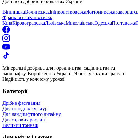
Доставка добрив по областях України
Вінницька
Волинська
Дніпропетровська
Житомирська
Закарпатс
Франківська
Київська
м.
Київ
Кіровоградська
Львівська
Миколаївська
Одеська
Полтавська
Мінеральні добрива для городництва, садівництва та
ландшафту. Вироблено в Україні. Якість у кожній гранулі.
Надійність у кожному урожаї.
Категорії
Дрібне фасування
Для городніх культур
Для ландшафтного дизайну
Для садових рослин
Великий тоннаж
Для квітів і газону