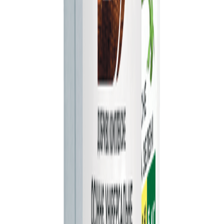
Крок 1 з 4
25
%