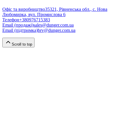
Офіс та виробництво
35321, Рівненська обл., с. Нова
Любомирка, вул. Промислова 6
Телефон
+380976715383
Email (продажі)
sales@dunger.com.ua
Email (підтримка)
brv@dunger.com.ua
Scroll to top