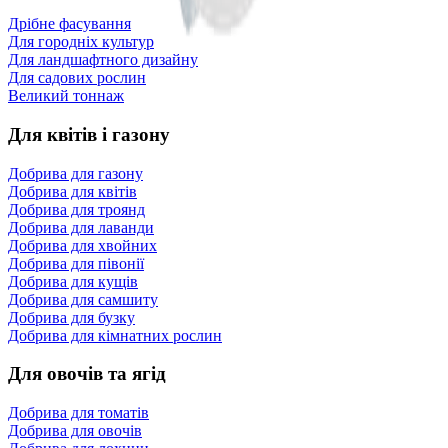
Дрібне фасування
Для городніх культур
Для ландшафтного дизайну
Для садових рослин
Великий тоннаж
Для квітів і газону
Добрива для газону
Добрива для квітів
Добрива для троянд
Добрива для лаванди
Добрива для хвойних
Добрива для півонії
Добрива для кущів
Добрива для самшиту
Добрива для бузку
Добрива для кімнатних рослин
Для овочів та ягід
Добрива для томатів
Добрива для овочів