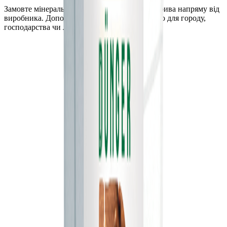
Замовте мінеральні та органо-мінеральні добрива напряму від
виробника. Допоможемо підібрати продукцію для городу,
господарства чи ландшафту.