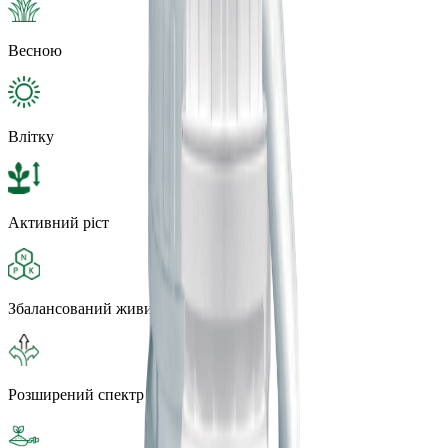
Весною
Влiтку
Активний ріст
Збалансований живильний комплекс
Розширений спектр дії