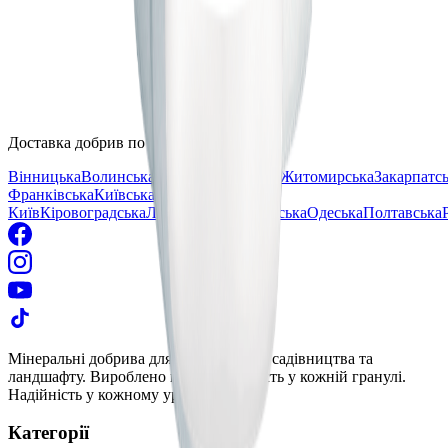
політикою
конфіденційності
Доставка добрив по областях України
Вінницька
Волинська
Дніпропетровська
Житомирська
Закарпатс
Франківська
Київська
м.
Київ
Кіровоградська
Львівська
Миколаївська
Одеська
Полтавська
Мінеральні добрива для городництва, садівництва та
ландшафту. Вироблено в Україні. Якість у кожній гранулі.
Надійність у кожному урожаї.
Категорії