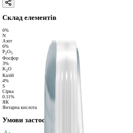
Склад елементів
6%
N
Азот
6%
P
O
2
5
Фосфор
3%
K
O
2
Калій
4%
S
Сірка
0.11%
ЯК
Янтарна кислота
Умови застосування