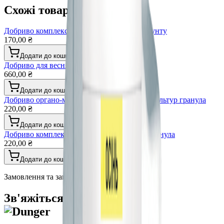
Схожі товари
Добриво комплексне для гідропоніки та грунту
170,00 ₴
Додати до кошика
Добриво для весняних квітів та зелені
660,00 ₴
Додати до кошика
Добриво органо-мінеральне для всіх типів культур гранула
220,00 ₴
Додати до кошика
Добриво комплексне осіннє універсальне гранула
220,00 ₴
Додати до кошика
Замовлення та запити
Зв'яжіться з нами