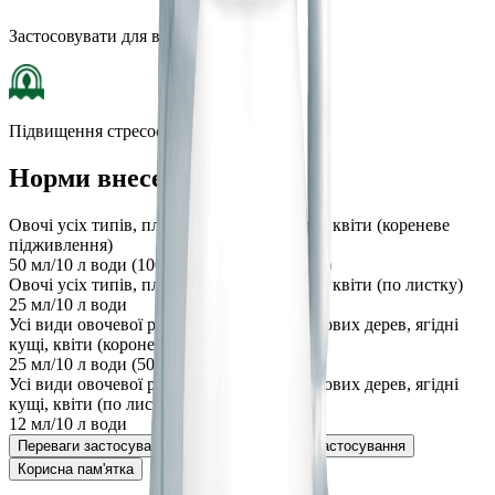
Застосовувати для всіх видів ґрунтів
Підвищення стресостійкості
Норми внесення
Овочі усіх типів, плодові, ягідні культури, квіти (кореневе
підживлення)
50 мл/10 л води (100 мл розчину /рослину)
Овочі усіх типів, плодові, ягідні культури, квіти (по листку)
25 мл/10 л води
Усі види овочевої розсади, саджанці плодових дерев, ягідні
кущі, квіти (короневе підживлення)
25 мл/10 л води (50 мл розчину /рослину)
Усі види овочевої розсади, саджанці плодових дерев, ягідні
кущі, квіти (по листку)
12 мл/10 л води
Переваги застосування
Спосіб та періоди застосування
Корисна пам'ятка