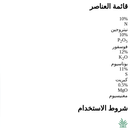
قائمة العناصر
10%
N
نيتروجين
10%
P
O
2
5
فوسفور
12%
K
O
2
بوتاسيوم
11%
S
كبريت
0.5%
M
g
O
مغنيسيوم
شروط الاستخدام